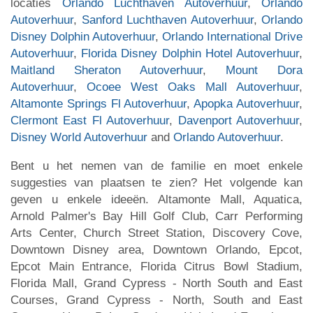
locaties
Orlando Luchthaven Autoverhuur
,
Orlando
Autoverhuur
,
Sanford Luchthaven Autoverhuur
,
Orlando
Disney Dolphin Autoverhuur
,
Orlando International Drive
Autoverhuur
,
Florida Disney Dolphin Hotel Autoverhuur
,
Maitland Sheraton Autoverhuur
,
Mount Dora
Autoverhuur
,
Ocoee West Oaks Mall Autoverhuur
,
Altamonte Springs Fl Autoverhuur
,
Apopka Autoverhuur
,
Clermont East Fl Autoverhuur
,
Davenport Autoverhuur
,
Disney World Autoverhuur
and
Orlando Autoverhuur
.
Bent u het nemen van de familie en moet enkele
suggesties van plaatsen te zien? Het volgende kan
geven u enkele ideeën. Altamonte Mall, Aquatica,
Arnold Palmer's Bay Hill Golf Club, Carr Performing
Arts Center, Church Street Station, Discovery Cove,
Downtown Disney area, Downtown Orlando, Epcot,
Epcot Main Entrance, Florida Citrus Bowl Stadium,
Florida Mall, Grand Cypress - North South and East
Courses, Grand Cypress - North, South and East