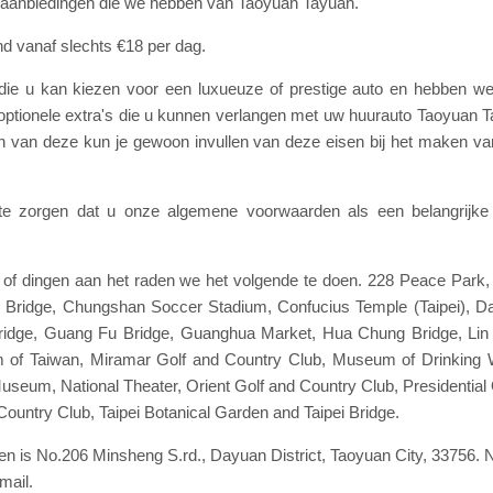
 aanbiedingen die we hebben van Taoyuan Tayuan.
nd vanaf slechts €18 per dag.
 die u kan kiezen voor een luxueuze of prestige auto en hebben
l optionele extra's die u kunnen verlangen met uw huurauto Taoyuan 
en van deze kun je gewoon invullen van deze eisen bij het maken v
e zorgen dat u onze algemene voorwaarden als een belangrijke 
n of dingen aan het raden we het volgende te doen. 228 Peace Par
 Bridge, Chungshan Soccer Stadium, Confucius Temple (Taipei), D
ridge, Guang Fu Bridge, Guanghua Market, Hua Chung Bridge, Lin
 of Taiwan, Miramar Golf and Country Club, Museum of Drinking Wa
eum, National Theater, Orient Golf and Country Club, Presidential Of
Country Club, Taipei Botanical Garden and Taipei Bridge.
len is No.206 Minsheng S.rd., Dayuan District, Taoyuan City, 33756.
mail.