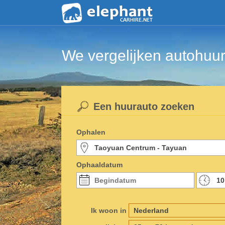
We vergelijken autohuur
Een huurauto zoeken
Ophalen
Ophaaldatum
Ik woon in