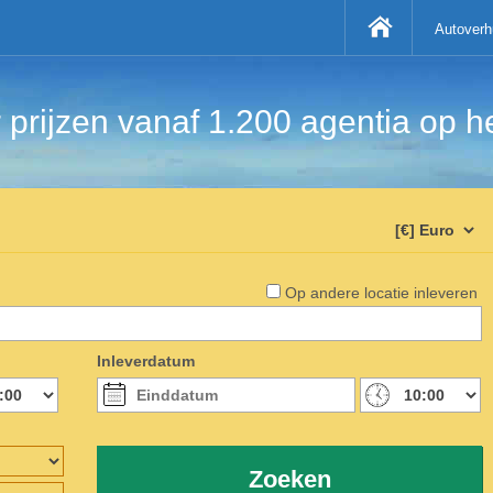
Autoverh
 prijzen vanaf 1.200 agentia op
Op andere locatie inleveren
Inleverdatum
Zoeken