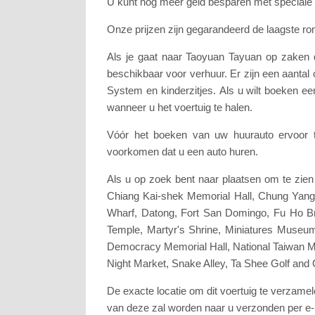
U kunt nog meer geld besparen met speciale
Onze prijzen zijn gegarandeerd de laagste ro
Als je gaat naar Taoyuan Tayuan op zaken
beschikbaar voor verhuur. Er zijn een aanta
System en kinderzitjes. Als u wilt boeken e
wanneer u het voertuig te halen.
Vóór het boeken van uw huurauto ervoor t
voorkomen dat u een auto huren.
Als u op zoek bent naar plaatsen om te zie
Chiang Kai-shek Memorial Hall, Chung Yang
Wharf, Datong, Fort San Domingo, Fu Ho B
Temple, Martyr's Shrine, Miniatures Museum
Democracy Memorial Hall, National Taiwan Mus
Night Market, Snake Alley, Ta Shee Golf and 
De exacte locatie om dit voertuig te verzame
van deze zal worden naar u verzonden per e-