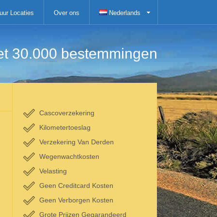
uur Locaties
Over ons
Nederlands
 het 30.000 bestemmingen
Cascoverzekering
Kilometertoeslag
Verzekering Van Derden
Wegenwachtkosten
Velasting
Geen Creditcard Kosten
Geen Verborgen Kosten
Grote Prijzen Gegarandeerd