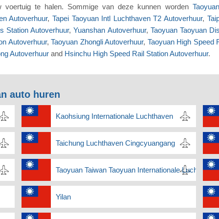
uw voertuig te halen. Sommige van deze kunnen worden
Taoyuan
ven Autoverhuur
,
Tapei Taoyuan Intl Luchthaven T2 Autoverhuur
,
Tai
 Station Autoverhuur
,
Yuanshan Autoverhuur
,
Taoyuan Taoyuan Dist
on Autoverhuur
,
Taoyuan Zhongli Autoverhuur
,
Taoyuan High Speed Ra
ng Autoverhuur
and
Hsinchu High Speed Rail Station Autoverhuur
.
n auto huren
Kaohsiung Internationale Luchthaven
Taichung Luchthaven Cingcyuangang
Taoyuan Taiwan Taoyuan Internationale Luchthaven
Yilan