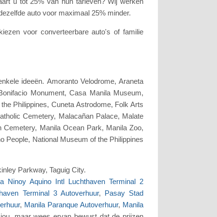
art u tot 25% van hun tarieven? Wij werken
 dezelfde auto voor maximaal 25% minder.
iezen voor converteerbare auto's of familie
enkele ideeën. Amoranto Velodrome, Araneta
, Bonifacio Monument, Casa Manila Museum,
 the Philippines, Cuneta Astrodome, Folk Arts
atholic Cemetery, Malacañan Palace, Malate
th Cemetery, Manila Ocean Park, Manila Zoo,
no People, National Museum of the Philippines
kinley Parkway, Taguig City.
la Ninoy Aquino Intl Luchthaven Terminal 2
thaven Terminal 3 Autoverhuur
,
Pasay Stad
erhuur
,
Manila Paranque Autoverhuur
,
Manila
jou, maar wees ervan bewust dat de prijzen