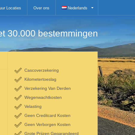
uur Locaties
Over ons
Nederlands
 het 30.000 bestemmingen
Cascoverzekering
Kilometertoeslag
Verzekering Van Derden
Wegenwachtkosten
Velasting
Geen Creditcard Kosten
Geen Verborgen Kosten
Grote Prijzen Gegarandeerd