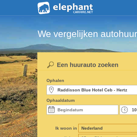
We vergelijken autohuur
Een huurauto zoeken
Ophalen
Ophaaldatum
Ik woon in