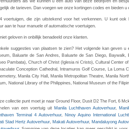
verhuurders als we kunnen u een auto van deze bedrijven en bespa
gelijk de tarieven. Dan voegen we onze kortingen codes en bieden u
voertuigen, die zijn uitstekend voor het verkennen. U kunt ook k
eur aan te huur manuele of automatische voertuigen.
iet geloven in onbillijk benadeeld onze klanten.
nkele suggesties van plaatsen te zien? Het volgende kan geven u 
Museum, Baluarte de San Andres, Baluarte de San Diego, Baywalk
o Pambata), Church of Christ (Iglesia ni Cristo), Cultural Center of
maculate Conception Cathedral, Intramuros Golf Course, La Loma C
emetery, Manila City Hall, Manila Metropolitan Theatre, Manila Nor
, National Library of the Philippines, National Museum of the Filipi
e collectie punt moet je naar Ground Floor, Dusit D2 The Fort, 6 Mc
elen van een voertuig uit
Manila Luchthaven Autoverhuur
,
Mani
hthaven Terminal 4 Autoverhuur
,
Ninoy Aquino International Luch
ti Stad Hertz Autoverhuur
,
Makati Autoverhuur
,
Mandaluyong Autov
utoverhuur
. Sommige van deze locaties kan meer geschikt is voor 