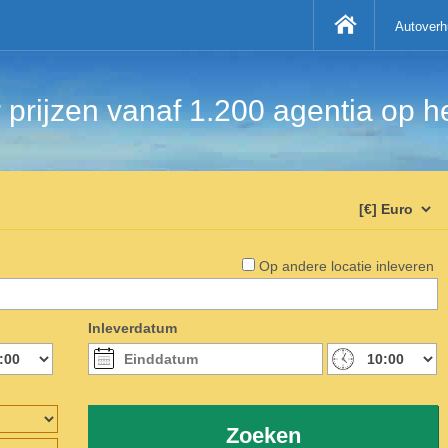
Autoverh
 prijzen vanaf 1.200 agentia op
Op andere locatie inleveren
Inleverdatum
Zoeken