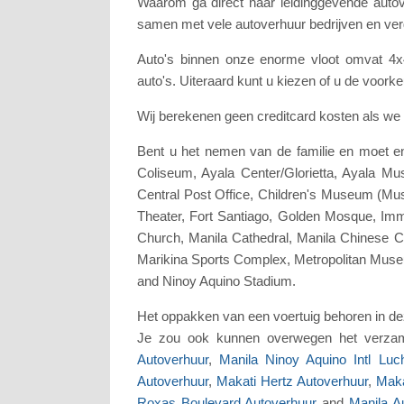
Waarom ga direct naar leidinggevende auto
samen met vele autoverhuur bedrijven en ver
Auto's binnen onze enorme vloot omvat 4x4 
auto's. Uiteraard kunt u kiezen of u de voork
Wij berekenen geen creditcard kosten als we n
Bent u het nemen van de familie en moet e
Coliseum, Ayala Center/Glorietta, Ayala 
Central Post Office, Children's Museum (Muse
Theater, Fort Santiago, Golden Mosque, Im
Church, Manila Cathedral, Manila Chinese C
Marikina Sports Complex, Metropolitan Museum
and Ninoy Aquino Stadium.
Het oppakken van een voertuig behoren in dez
Je zou ook kunnen overwegen het verzam
Autoverhuur
,
Manila Ninoy Aquino Intl Luc
Autoverhuur
,
Makati Hertz Autoverhuur
,
Maka
Roxas Boulevard Autoverhuur
and
Manila A